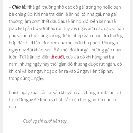
– Chia lễ:
Nhà gái thường nhờ các cô gái trong họ hoặc bạn
bè chia giúp. Khi nhà trai dẫn lễ ăn hỏi tới nhà gái, nhà gái
thường làm cơm thết đãi. Sau lễ ăn hỏi đôi bên kể như là
giao kết gắn bó với nhau rồi. Tuy vậy ngày xưa các cặp vị hôn
phu và hôn thê cũng không được phép gặp nhau, trừ trường
hợp đặc biệt lắm đôi bên cha mẹ mới cho phép. Phong tục
ngày nay đổi khác, sau lễ ăn hỏi đôi trai gái thường gặp nhau
luôn. Từ lễ ăn hỏi đến
lễ cưới
, xưa kia có khi hàng hai ba
năm, nhưng ngày nay thời gian đó thường được rút ngắn, có
khi chỉ vài ba ngày hoặc diễn ra vào 2 ngày liên tiếp hay
trong cùng 1 ngày.
Chính ngày xưa, các cụ vẫn khuyên các chàng trai đã hỏi vợ
thì cưới ngay để tránh sự bất trắc của thời gian. Ca dao có
câu:
Cưới vợ thì cưới liền tay,