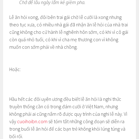
Chớ để lâu ngày lắm kẻ gièm pha.
Lễ ăn hỏi xong, đôi bên trai gái chờ lễ cưới là xong nhưng
theo tục xưa, có nhiều nhà gái đã nhận ăn lễ hỏi của nhà trai
cũng không cho cử hành lễ nghênh hôn sớm, có khi vì cô gái
còn quá nhỏ tuổi, có khi vì cha mẹ thương con vì không
muốn con sớm phải về nhà chồng.
Hoặc:
Hầu hết các đôi uyên ương đều biết lễ ăn hỏi là nghi thức
truyền thống cần có trong đám cưới ở Việt Nam, nhưng
không phải ai cũng nắm rõ được quy trình của nghi lễ này. Vì
vậy
cuoihoibn.com
sẽ tóm tắt những công đoạn sẽ diễn ra
trong buổi lễ ăn hỏi để các bạn trẻ không khỏi lúng túng và
bối rối.