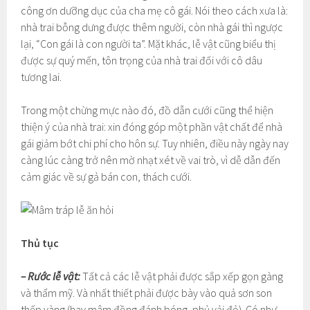
công ơn dưỡng dục của cha mẹ cô gái. Nói theo cách xưa là:
nhà trai bỗng dưng được thêm người, còn nhà gái thì ngược
lại, “Con gái là con người ta”. Mặt khác, lễ vật cũng biểu thị
được sự quý mến, tôn trọng của nhà trai đối với cô dâu
tương lai.
Trong một chừng mực nào đó, đồ dẫn cưới cũng thể hiện
thiện ý của nhà trai: xin đóng góp một phần vật chất để nhà
gái giảm bớt chi phí cho hôn sự. Tuy nhiên, điều này ngày nay
càng lúc càng trở nên mờ nhạt xét về vai trò, vì dễ dẫn đến
cảm giác về sự gả bán con, thách cưới.
Thủ tục
– Rước lễ vật:
Tất cả các lễ vật phải được sắp xếp gọn gàng
và thẩm mỹ. Và nhất thiết phải được bày vào quả sơn son
thếp vàng (hay mâm đồng đánh bóng, phủ vải đỏ). Có như