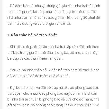
– Để đảm bảo tới nhà gái đúng giờ, gia đình nhà trai cần tính
toán thời gian đi lại cũng như các trở ngại trên đường. Tốt
nhất nhà trai nên đi sớm trước giờ làm lễ khoảng 30 phút để
tránh tắc đường và có thời gian chuẩn bị.
2. Màn chào hỏi và trao lễ vật
– Khi tới giờ đẹp, đoàn ăn hỏi nhà trai sắp xếp đội hình theo
thứ bậc trong gia đình, đi đầu là ông bà, bố mẹ, chú rể, đội
bê tráp và các thành viên liên quan.
– Sau khi hai nhà chào hỏi, đoàn bê tráp nam sẽ trao lễ cho
đội đỡ tráp nữ để đỡ mâm quả vào nhà.
– Đội bê tráp nam và đội bê tráp nữ sẽ trao phong bao lì xì,
trả duyên cho nhau. Các phong bao này do hai nhà chuẩn
bị, nhà trai sẽ chuẩn bị phong bao và đưa cho đội nam, nhà
gái sẽ chuẩn bị số phong bao tương ứng đưa cho đội nữ. Số