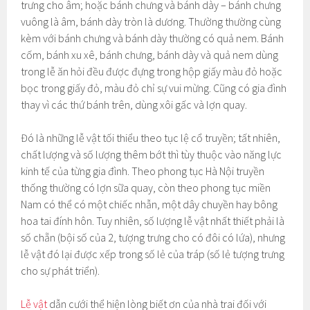
trưng cho âm; hoặc bánh chưng và bánh dày – bánh chưng
vuông là âm, bánh dày tròn là dương. Thường thường cùng
kèm với bánh chưng và bánh dày thường có quả nem. Bánh
cốm, bánh xu xê, bánh chưng, bánh dày và quả nem dùng
trong lễ ăn hỏi đều được đựng trong hộp giấy màu đỏ hoặc
bọc trong giấy đỏ, màu đỏ chỉ sự vui mừng. Cũng có gia đình
thay vì các thứ bánh trên, dùng xôi gấc và lợn quay.
Đó là những lễ vật tối thiểu theo tục lệ cổ truyền; tất nhiên,
chất lư­ợng và số lượng thêm bớt thì tùy thuộc vào năng lực
kinh tế của từng gia đình. Theo phong tục Hà Nội truyền
thống thường có lợn sữa quay, còn theo phong tục miền
Nam có thể có một chiếc nhẫn, một dây chuyền hay bông
hoa tai đính hôn. Tuy nhiên, số lượng lễ vật nhất thiết phải là
số chẵn (bội số của 2, tượng trưng cho có đôi có lứa), nhưng
lễ vật đó lại được xếp trong số lẻ của tráp (số lẻ tượng trưng
cho sự phát triển).
Lễ vật
dẫn cưới thể hiện lòng biết ơn của nhà trai đối với