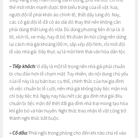
thế mới nhấn mạnh được tính biểu trưng của lễ vật. Xưa,
người đội lễ phải khăn áo chỉnh tề, thắt dây lưng đỏ. Nay,
các cô gái đội lễ đã có áo dài đỏ thay thế nên không cần
phải dùng thắt lưng đỏ nữa. Dù dùng phương tiện đi lại là: ô
tô, xích lô, xe máy, hay đi bộ thì đoàn ăn hỏi cũng nên dừng
lại cách nhà gái khoảng l00 m, sắp xếp đội hình, rồi mới đội
lễ vào nhà gái. Đây thực sự là một hình thái văn hóa dân tộc.
– Tiếp khách:
Vì đây là một lễ trọng nên nhà gái phải chuẩn
bị chu đáo hơn lễ chạm mặt. Tuy nhiên, do nội dung chủ yếu
của lễ này là sự bàn bạc cụ thể, chính thức của hai gia đình
về việc chuẩn bị lễ cưới, nên nhà gái không bày tiệc mặn mà
chỉ bày tiệc trà. Ngày nay hầu hết các gia đình nhà gái đều
chuẩn bị tiệc mặn để thết đãi gia đình nhà trai mong tạo hòa
khí gắn bó và hàn huyên. Nghi thức trao nhận lễ vật cũng trở
thành nghi thức bắt buộc.
– Cô dâu:
Phải ngồi trong phòng cho đến khi nào chú rể vào