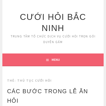
Skip
to
content
CƯỚI HỎI BẮC
NINH
TRUNG TÂM TỔ CHỨC DỊCH VỤ CƯỚI HỎI TRỌN GÓI
DUYÊN GẤM
MENU
THẺ:
THỦ TỤC CƯỚI HỎI
CÁC BƯỚC TRONG LỄ ĂN
HỎI