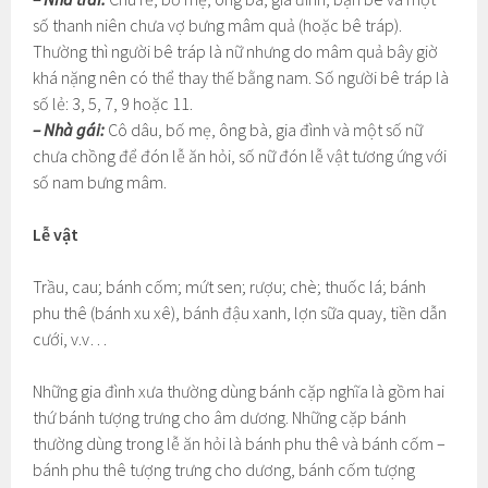
số thanh niên chưa vợ bưng mâm quả (hoặc bê tráp).
Thường thì người bê tráp là nữ nhưng do mâm quả bây giờ
khá nặng nên có thể thay thế bằng nam. Số người bê tráp là
số lẻ: 3, 5, 7, 9 hoặc 11.
– Nhà gái:
Cô dâu, bố mẹ, ông bà, gia đình và một số nữ
chưa chồng để đón lễ ăn hỏi, số nữ đón lễ vật tương ứng với
số nam bưng mâm.
Lễ vật
Trầu, cau; bánh cốm; mứt sen; rượu; chè; thuốc lá; bánh
phu thê (bánh xu xê), bánh đậu xanh, lợn sữa quay, tiền dẫn
cưới, v.v…
Những gia đình xưa thường dùng bánh cặp nghĩa là gồm hai
thứ bánh tượng trưng cho âm dương. Những cặp bánh
thường dùng trong lễ ăn hỏi là bánh phu thê và bánh cốm –
bánh phu thê tượng trưng cho dương, bánh cốm tượng