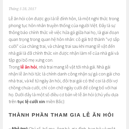
Tháng 5 28, 2017
Lễ ăn hỏi còn được gọi là lễ đính hôn, là một nghi thức trong
phong tục hôn nhân truyền thống của người Việt. Đây là sự
thông báo chính thức về việc hứa gả giữa hai họ, là giai đoạn
quan trọng trong quan hệ hôn nhân: cô gái trở thành “vợ sắp
cưới” của chàng trai, và chàng trai sau khi mang lễ vật đến
nhà gái là đã chính thức xin được nhận làm rể của nhà gái và
tập gọi bố mẹ xưng con.
Trong
lễ ăn hỏi
, nhà trai mang lễ vật tới nhà gái. Nhà gái
nhận lễ ăn hỏi tức là chính danh công nhận sự gả con gái cho
nhà trai, và kể từ ngày ăn hỏi, đôi trai gái có thể coi là đôi vợ
chồng chưa cưới, chỉ còn chờ ngày cưới để công bố với hai
họ. Dưới đây là một số điều cơ bản về lễ ăn hỏi (chủ yếu dựa
trên
tục lệ cưới xin
miền Bắc):
THÀNH PHẦN THAM GIA LỄ ĂN HỎI
– Nhà trai:
Chú rể, bố mẹ, ông bà, gia đình, bạn bè và một