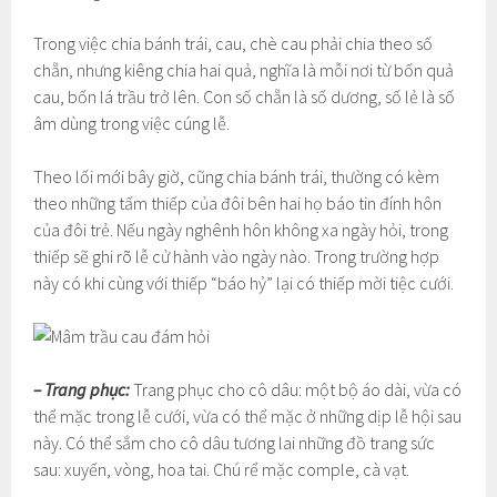
Trong việc chia bánh trái, cau, chè cau phải chia theo số
chẵn, nhưng kiêng chia hai quả, nghĩa là mỗi nơi từ bốn quả
cau, bốn lá trầu trở lên. Con số chẵn là số dương, số lẻ là số
âm dùng trong việc cúng lễ.
Theo lối mới bây giờ, cũng chia bánh trái, thường có kèm
theo những tấm thiếp của đôi bên hai họ báo tin đính hôn
của đôi trẻ. Nếu ngày nghênh hôn không xa ngày hỏi, trong
thiếp sẽ ghi rõ lễ cử hành vào ngày nào. Trong trường hợp
này có khi cùng với thiếp “báo hỷ” lại có thiếp mời tiệc cưới.
– Trang phục:
Trang phục cho cô dâu: một bộ áo dài, vừa có
thể mặc trong lễ cưới, vừa có thể mặc ở những dịp lễ hội sau
này. Có thể sắm cho cô dâu tương lai những đồ trang sức
sau: xuyến, vòng, hoa tai. Chú rể mặc comple, cà vạt.