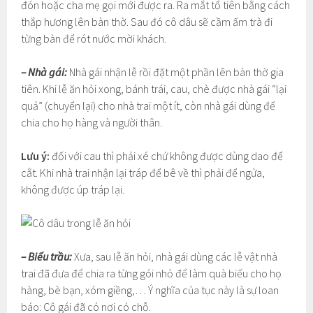
đón hoặc cha mẹ gọi mới được ra. Ra mắt tổ tiên bằng cách
thắp hương lên bàn thờ. Sau đó cô dâu sẽ cầm ấm trà đi
từng bàn để rót nước mời khách.
– Nhà gái:
Nhà gái nhận lễ rồi đặt một phần lên bàn thờ gia
tiên. Khi lễ ăn hỏi xong, bánh trái, cau, chè được nhà gái “lại
quả” (chuyển lại) cho nhà trai một ít, còn nhà gái dùng để
chia cho họ hàng và người thân.
Lưu ý:
đối với cau thì phải xé chứ không được dùng dao để
cắt. Khi nhà trai nhận lại tráp để bê về thì phải để ngửa,
không được úp tráp lại.
– Biếu trầu:
Xưa, sau lễ ăn hỏi, nhà gái dùng các lễ vật nhà
trai đã đưa để chia ra từng gói nhỏ để làm quà biếu cho họ
hàng, bè bạn, xóm giềng,… Ý nghĩa của tục này là sự loan
báo: Cô gái đã có nơi có chỗ.