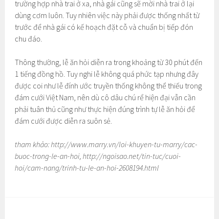
trường hợp nhà trai ở xa, nhà gái cũng sẽ mời nhà trai ở lại
dùng cơm luôn. Tuy nhiên việc này phải được thống nhất từ
trước để nhà gái có kế hoạch đặt cỗ và chuẩn bị tiếp đón
chu đáo.
Thông thường, lễ ăn hỏi diễn ra trong khoảng từ 30 phút đến
1 tiếng đồng hồ. Tuy nghi lễ không quá phức tạp nhưng đây
được coi như lễ đính ước truyền thống không thể thiếu trong
đám cưới Việt Nam, nên dù cô dâu chú rể hiện đại vẫn cần
phải tuân thủ cũng như thực hiện đúng trình tự lễ ăn hỏi để
đám cưới được diễn ra suôn sẻ.
tham khảo: http://www.marry.vn/loi-khuyen-tu-marry/cac-
buoc-trong-le-an-hoi, http://ngoisao.net/tin-tuc/cuoi-
hoi/cam-nang/trinh-tu-le-an-hoi-2608194.html