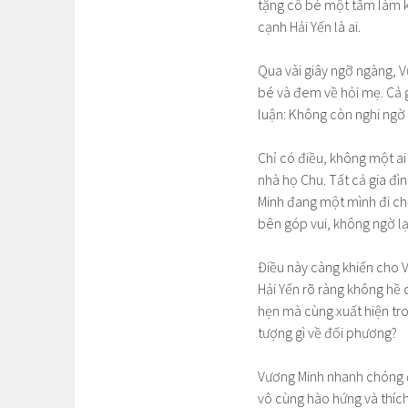
tặng cô bé một tấm làm k
cạnh Hải Yến là ai.
Qua vài giây ngỡ ngàng, V
bé và đem về hỏi mẹ. Cả 
luận: Không còn nghi ngờ g
Chỉ có điều, không một ai
nhà họ Chu. Tất cả gia đìn
Minh đang một mình đi ch
bên góp vui, không ngờ lạ
Điều này càng khiến cho V
Hải Yến rõ ràng không hề 
hẹn mà cùng xuất hiện tro
tượng gì về đối phương?
Vương Minh nhanh chóng đ
vô cùng hào hứng và thíc