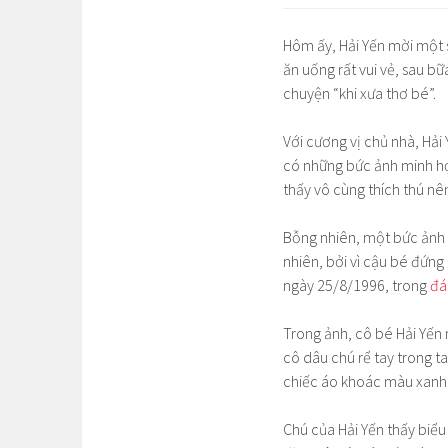
Hôm ấy, Hải Yến mời một s
ăn uống rất vui vẻ, sau 
chuyện “khi xưa thơ bé”.
Với cương vị chủ nhà, Hả
có những bức ảnh minh họ
thấy vô cùng thích thú nê
Bỗng nhiên, một bức ảnh “
nhiên, bởi vì cậu bé đứng
ngày 25/8/1996, trong
đá
Trong ảnh, cô bé Hải Yến
cô dâu chú rể tay trong 
chiếc áo khoác màu xanh
Chú của Hải Yến thấy biể