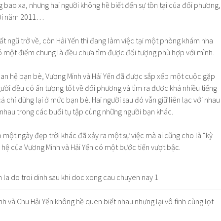
bao xa, nhưng hai người không hề biết đến sự tồn tại của đối phương,
rời năm 2011…
ất ngũ trở về, còn Hải Yến thì đang làm việc tại một phòng khám nha
có một điểm chung là đều chưa tìm được đối tượng phù hợp với mình.
an hệ bạn bè, Vương Minh và Hải Yến đã được sắp xếp một cuộc gặp
ười đều có ấn tượng tốt về đối phương và tìm ra được khá nhiều tiếng
cả chỉ dừng lại ở mức bạn bè. Hai người sau đó vẫn giữ liên lạc với nhau
 nhau trong các buổi tụ tập cùng những người bạn khác.
o một ngày đẹp trời khác đã xảy ra một sự việc mà ai cũng cho là “kỳ
 hệ của Vương Minh và Hải Yến có một bước tiến vượt bậc.
h và Chu Hải Yến không hề quen biết nhau nhưng lại vô tình cùng lọt