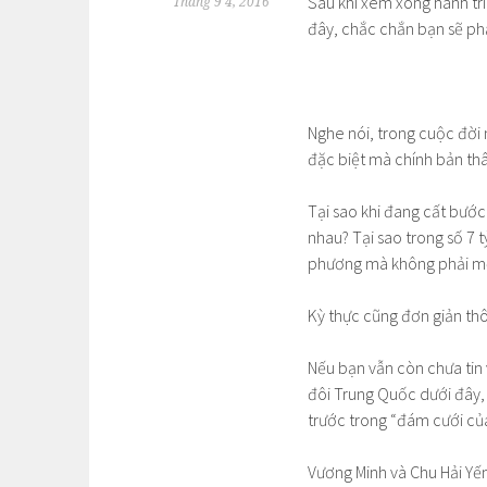
Sau khi xem xong hành tr
Tháng 9 4, 2016
đây, chắc chắn bạn sẽ phả
Nghe nói, trong cuộc đời
đặc biệt mà chính bản thâ
Tại sao khi đang cất bước 
nhau? Tại sao trong số 7 tỷ
phương mà không phải mộ
Kỳ thực cũng đơn giản thô
Nếu bạn vẫn còn chưa tin 
đôi Trung Quốc dưới đây,
trước trong “đám cưới của
Vương Minh và Chu Hải Yến