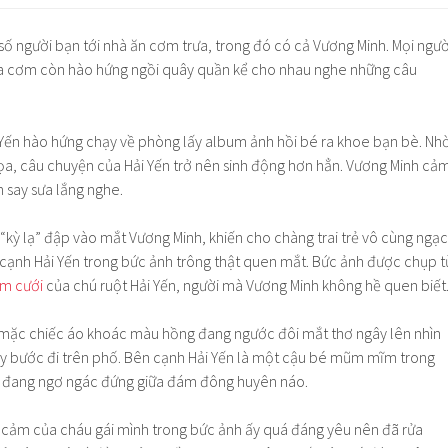
ố người bạn tới nhà ăn cơm trưa, trong đó có cả Vương Minh. Mọi ngườ
bữa cơm còn hào hứng ngồi quây quần kể cho nhau nghe những câu
i Yến hào hứng chạy về phòng lấy album ảnh hồi bé ra khoe bạn bè. Nh
a, câu chuyện của Hải Yến trở nên sinh động hơn hẳn. Vương Minh cả
n say sưa lắng nghe.
kỳ lạ” đập vào mắt Vương Minh, khiến cho chàng trai trẻ vô cùng ngạc
 cạnh Hải Yến trong bức ảnh trông thật quen mắt. Bức ảnh được chụp t
m cưới
của chú ruột Hải Yến, người mà Vương Minh không hề quen biết
 mặc chiếc áo khoác màu hồng đang ngước đôi mắt thơ ngây lên nhìn
tay bước đi trên phố. Bên cạnh Hải Yến là một cậu bé mũm mĩm trong
 đang ngơ ngác đứng giữa đám đông huyên náo.
u cảm của cháu gái mình trong bức ảnh ấy quá đáng yêu nên đã rửa