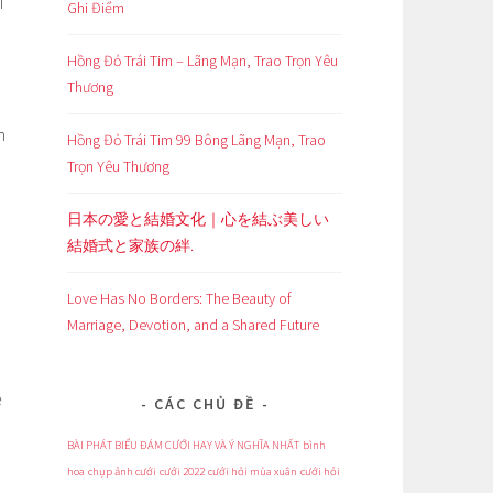
i
Ghi Điểm
Hồng Đỏ Trái Tim – Lãng Mạn, Trao Trọn Yêu
Thương
h
Hồng Đỏ Trái Tim 99 Bông Lãng Mạn, Trao
Trọn Yêu Thương
日本の愛と結婚文化｜心を結ぶ美しい
結婚式と家族の絆.
Love Has No Borders: The Beauty of
Marriage, Devotion, and a Shared Future
ề
CÁC CHỦ ĐỀ
BÀI PHÁT BIỂU ĐÁM CƯỚI HAY VÀ Ý NGHĨA NHẤT
bình
hoa
chụp ảnh cưới
cưới 2022
cưới hỏi mùa xuân
cưới hỏi