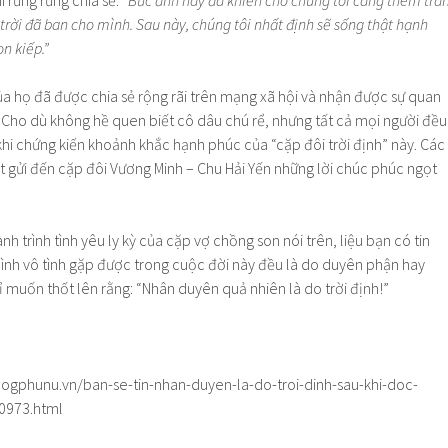
 rưng rưng chia sẻ:
“Bức ảnh này đã khiến cho chúng tôi càng thêm trâ
rời đã ban cho mình. Sau này, chúng tôi nhất định sẽ sống thật hạnh
ọn kiếp.”
a họ đã được chia sẻ rộng rãi trên mạng xã hội và nhận được sự quan
 Cho dù không hề quen biết cô dâu chú rể, nhưng tất cả mọi người đều
khi chứng kiến khoảnh khắc hạnh phúc của “cặp đôi trời định” này. Các
 gửi đến cặp đôi Vương Minh – Chu Hải Yến những lời chúc phúc ngọt
 trình tình yêu ly kỳ của cặp vợ chồng son nói trên, liệu bạn có tin
nh vô tình gặp được trong cuộc đời này đều là do duyên phận hay
hỉ muốn thốt lên rằng: “Nhân duyên quả nhiên là do trời định!”
ogphunu.vn/ban-se-tin-nhan-duyen-la-do-troi-dinh-sau-khi-doc-
0973.html