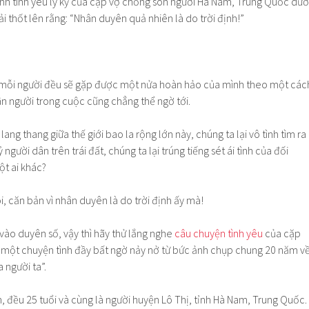
ình tình yêu ly kỳ của cặp vợ chồng son người Hà Nam, Trung Quốc dướ
i thốt lên rằng: “Nhân duyên quả nhiên là do trời định!”
 mỗi người đều sẽ gặp được một nửa hoàn hảo của mình theo một các
n người trong cuộc cũng chẳng thể ngờ tới.
lang thang giữa thế giới bao la rộng lớn này, chúng ta lại vô tình tìm ra
 người dân trên trái đất, chúng ta lại trúng tiếng sét ái tình của đối
t ai khác?
i, căn bản vì nhân duyên là do trời định ấy mà!
vào duyên số, vậy thì hãy thử lắng nghe
câu chuyện tình yêu
của cặp
 một chuyện tình đầy bất ngờ nảy nở từ bức ảnh chụp chung 20 năm v
 người ta”.
, đều 25 tuổi và cùng là người huyện Lô Thị, tỉnh Hà Nam, Trung Quốc.