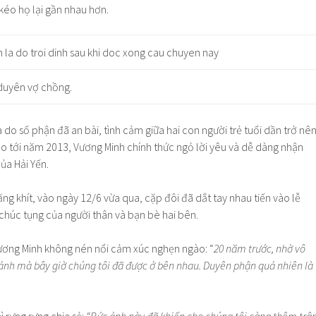
 kéo họ lại gần nhau hơn.
duyên vợ chồng.
à do số phận đã an bài, tình cảm giữa hai con người trẻ tuổi dần trở nê
ho tới năm 2013, Vương Minh chính thức ngỏ lời yêu và dễ dàng nhận
ủa Hải Yến.
ng khít, vào ngày 12/6 vừa qua, cặp đôi đã dắt tay nhau tiến vào lễ
chúc tụng của người thân và bạn bè hai bên.
ương Minh không nén nổi cảm xúc nghẹn ngào: “
20 năm trước, nhờ vô
 ảnh mà bây giờ chúng tôi đã được ở bên nhau. Duyên phận quả nhiên là