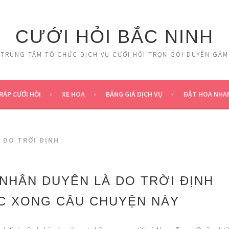
CƯỚI HỎI BẮC NINH
TRUNG TÂM TỔ CHỨC DỊCH VỤ CƯỚI HỎI TRỌN GÓI DUYÊN GẤM
RÁP CƯỚI HỎI
XE HOA
BẢNG GIÁ DỊCH VỤ
ĐẶT HOA NHA
 DO TRỜI ĐỊNH
 NHÂN DUYÊN LÀ DO TRỜI ĐỊNH
ỌC XONG CÂU CHUYỆN NÀY