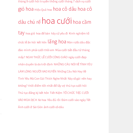
tháng 9
cưới hỏi truyền thống
cưới tháng 7
dịch vụ cưới
giỏ hoa
hoa cô dâu
hoa cô
Hiệu Quả
hoa
hoa cưới
dâu chú rể
hoa cầm
tay
hoa giỏ
hoa để bàn
hãy cứ yêu đi
Kinh nghiệm tổ
lãng hoa
chức lễ ăn hỏi
kết hôn
Màn rước dâu độc
đáo
mình phải cưới thôi em
Mùa cưới bắt đầu từ tháng
mấy?
NGHI THỨC LỄ CƯỚI CÔNG GIÁO
ngày cưới đẹp
nhân duyên là do trời định
NHỮNG CÂU NÓI VỀ TÌNH YÊU
LÀM LÒNG NGƯỜI XAO XUYẾN
Những Câu Nói Hay Về
Tình Yêu Mà Con Gái Thích Nghe Nhất
Này cô gái
nên hay
không?
thời điểm tốt nhất để lấy vợ
thủ tục cưới hỏi
Thủ tục đăng ký kết hôn
Tiết Kiệm
TỔ CHỨC TIỆC CƯỚI
VÀO MÙA DỊCH
Xe hoa
Yêu đủ rồi
Đám cưới vào ngày Tết
Ảnh cưới ở Sài Gòn
ảnh cưới cô dâu