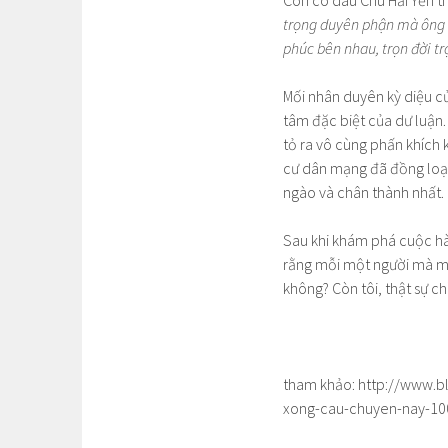
Còn cô dâu Chu Hải Yến thì
trọng duyên phận mà ông t
phúc bên nhau, trọn đời tr
Mối nhân duyên kỳ diệu củ
tâm đặc biệt của dư luận.
tỏ ra vô cùng phấn khích 
cư dân mạng đã đồng loạt
ngào và chân thành nhất.
Sau khi khám phá cuộc hành
rằng mỗi một người mà mì
không? Còn tôi, thật sự c
tham khảo: http://www.bl
xong-cau-chuyen-nay-10