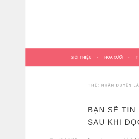
Skip
to
content
GIỚI THIỆU
HOA CƯỚI
T
THẺ:
NHÂN DUYÊN LÀ
BẠN SẼ TIN
SAU KHI Đ