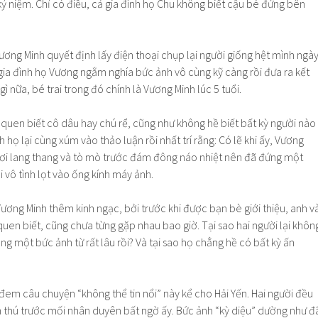
ỷ niệm. Chỉ có điều, cả gia đình họ Chu không biết cậu bé đứng bên
ương Minh quyết định lấy điện thoại chụp lại người giống hệt mình ngà
gia đình họ Vương ngắm nghía bức ảnh vô cùng kỹ càng rồi đưa ra kết
ì nữa, bé trai trong đó chính là Vương Minh lúc 5 tuổi.
 quen biết cô dâu hay chú rể, cũng như không hề biết bất kỳ người nào
h họ lại cùng xúm vào thảo luận rồi nhất trí rằng: Có lẽ khi ấy, Vương
ơi lang thang và tò mò trước đám đông náo nhiệt nên đã đứng một
i vô tình lọt vào ống kính máy ảnh.
ương Minh thêm kinh ngạc, bởi trước khi được bạn bè giới thiệu, anh v
quen biết, cũng chưa từng gặp nhau bao giờ. Tại sao hai người lại khôn
ng một bức ảnh từ rất lâu rồi? Và tại sao họ chẳng hề có bất kỳ ấn
em câu chuyện “không thể tin nổi” này kể cho Hải Yến. Hai người đều
h thú trước mối nhân duyên bất ngờ ấy. Bức ảnh “kỳ diệu” dường như đ