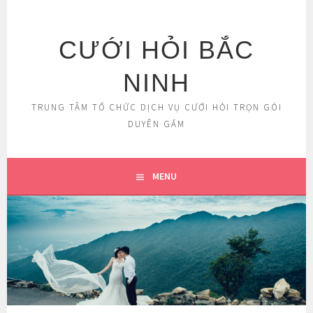
Skip
to
content
CƯỚI HỎI BẮC
NINH
TRUNG TÂM TỔ CHỨC DỊCH VỤ CƯỚI HỎI TRỌN GÓI
DUYÊN GẤM
MENU