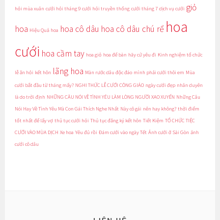
giỏ
hỏi mùa xuân
cưới hỏi tháng 9
cưới hỏi truyền thống
cưới tháng 7
dịch vụ cưới
hoa
hoa
hoa cô dâu
hoa cô dâu chú rể
Hiệu Quả
hoa
cưới
hoa cầm tay
hoa giỏ
hoa để bàn
hãy cứ yêu đi
Kinh nghiệm tổ chức
lãng hoa
lễ ăn hỏi
kết hôn
Màn rước dâu độc đáo
mình phải cưới thôi em
Mùa
cưới bắt đầu từ tháng mấy?
NGHI THỨC LỄ CƯỚI CÔNG GIÁO
ngày cưới đẹp
nhân duyên
là do trời định
NHỮNG CÂU NÓI VỀ TÌNH YÊU LÀM LÒNG NGƯỜI XAO XUYẾN
Những Câu
Nói Hay Về Tình Yêu Mà Con Gái Thích Nghe Nhất
Này cô gái
nên hay không?
thời điểm
tốt nhất để lấy vợ
thủ tục cưới hỏi
Thủ tục đăng ký kết hôn
Tiết Kiệm
TỔ CHỨC TIỆC
CƯỚI VÀO MÙA DỊCH
Xe hoa
Yêu đủ rồi
Đám cưới vào ngày Tết
Ảnh cưới ở Sài Gòn
ảnh
cưới cô dâu