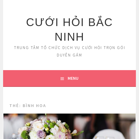
Skip
to
content
CƯỚI HỎI BẮC
NINH
TRUNG TÂM TỔ CHỨC DỊCH VỤ CƯỚI HỎI TRỌN GÓI
DUYÊN GẤM
MENU
THẺ:
BÌNH HOA