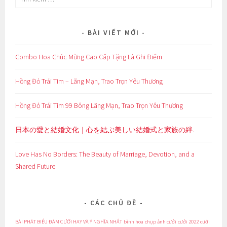
kiếm
cho:
BÀI VIẾT MỚI
Combo Hoa Chúc Mừng Cao Cấp Tặng Là Ghi Điểm
Hồng Đỏ Trái Tim – Lãng Mạn, Trao Trọn Yêu Thương
Hồng Đỏ Trái Tim 99 Bông Lãng Mạn, Trao Trọn Yêu Thương
日本の愛と結婚文化｜心を結ぶ美しい結婚式と家族の絆.
Love Has No Borders: The Beauty of Marriage, Devotion, and a
Shared Future
CÁC CHỦ ĐỀ
BÀI PHÁT BIỂU ĐÁM CƯỚI HAY VÀ Ý NGHĨA NHẤT
bình hoa
chụp ảnh cưới
cưới 2022
cưới