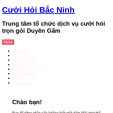
Skip
Cưới Hỏi Bắc Ninh
to
content
Trung tâm tổ chức dịch vụ cưới hỏi
trọn gói Duyên Gấm
Menu
Giới thiệu
Hoa Cưới
Tráp Cưới Hỏi
Xe Hoa
Bảng giá dịch vụ
Đặt hoa nhanh
Liên Hệ
Góc chia sẻ
Chào bạn!
Bạn đã từng phân vân không biết một đám Hỏi như thế