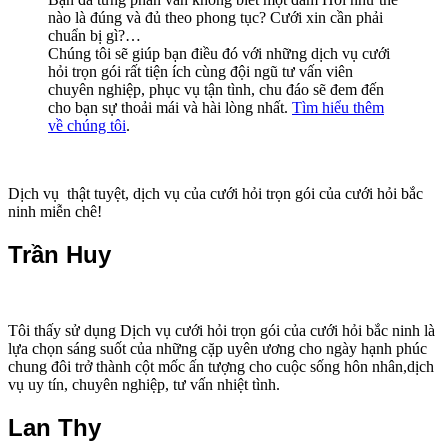
nào là đúng và đủ theo phong tục? Cưới xin cần phải
chuẩn bị gì?…
Chúng tôi sẽ giúp bạn điều đó với những dịch vụ cưới
hỏi trọn gói rất tiện ích cùng đội ngũ tư vấn viên
chuyên nghiệp, phục vụ tận tình, chu đáo sẽ đem đến
cho bạn sự thoải mái và hài lòng nhất.
Tìm hiểu thêm
về chúng tôi
.
Dịch vụ thật tuyệt, dịch vụ của
cưới hỏi trọn gói của cưới hỏi bắc
ninh
miễn chê!
Trần Huy
Tôi thấy sử dụng Dịch vụ cưới hỏi trọn gói của cưới hỏi bắc ninh là
lựa chọn sáng suốt của những cặp uyên ương cho ngày hạnh phúc
chung đôi trở thành cột mốc ấn tượng cho cuộc sống hôn nhân,
dịch
vụ uy tín, chuyên nghiệp, tư vấn nhiệt tình.
Lan Thy