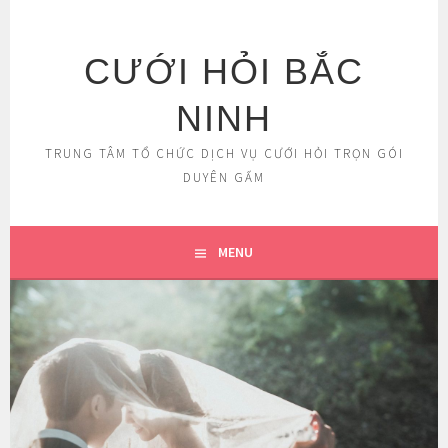
Skip
to
content
CƯỚI HỎI BẮC
NINH
TRUNG TÂM TỔ CHỨC DỊCH VỤ CƯỚI HỎI TRỌN GÓI
DUYÊN GẤM
MENU