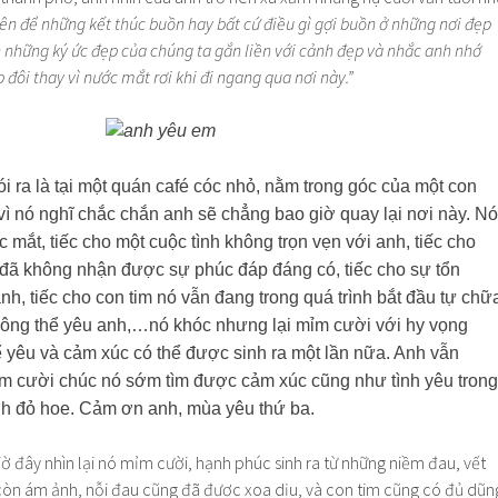
n để những kết thúc buồn hay bất cứ điều gì gợi buồn ở những nơi đẹp
 những ký ức đẹp của chúng ta gắn liền với cảnh đẹp và nhắc anh nhớ
 đôi thay vì nước mắt rơi khi đi ngang qua nơi này.”
 nói ra là tại một quán café cóc nhỏ, nằm trong góc của một con
ì nó nghĩ chắc chắn anh sẽ chẳng bao giờ quay lại nơi này. Nó
 mắt, tiếc cho một cuộc tình không trọn vẹn với anh, tiếc cho
h đã không nhận được sự phúc đáp đáng có, tiếc cho sự tổn
nh, tiếc cho con tim nó vẫn đang trong quá trình bắt đầu tự chữ
hông thể yêu anh,…nó khóc nhưng lại mỉm cười với hy vọng
ể yêu và cảm xúc có thể được sinh ra một lần nữa. Anh vẫn
ỉm cười chúc nó sớm tìm được cảm xúc cũng như tình yêu trong
h đỏ hoe. Cảm ơn anh, mùa yêu thứ ba.
 đây nhìn lại nó mỉm cười, hạnh phúc sinh ra từ những niềm đau, vết
òn ám ảnh, nỗi đau cũng đã được xoa dịu, và con tim cũng có đủ dũn