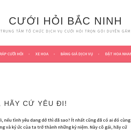
CƯỚI HỎI BẮC NINH
TRUNG TÂM TỔ CHỨC DỊCH VỤ CƯỚI HỎI TRỌN GÓI DUYÊN GẤM
RÁP CƯỚI HỎI
XE HOA
BẢNG GIÁ DỊCH VỤ
ĐẶT HOA NHA
, HÃY CỨ YÊU ĐI!
i, nếu tình yêu dang dở thì đã sao? Ít nhất cũng đã có ai đó cùng
g và ký ức của ta trở thành những kỷ niệm. Này cô gái, hãy cứ