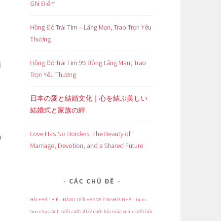
Ghi Điểm
Hồng Đỏ Trái Tim – Lãng Mạn, Trao Trọn Yêu
Thương
Hồng Đỏ Trái Tim 99 Bông Lãng Mạn, Trao
i
Trọn Yêu Thương
日本の愛と結婚文化｜心を結ぶ美しい
n
結婚式と家族の絆.
Love Has No Borders: The Beauty of
a
Marriage, Devotion, and a Shared Future
CÁC CHỦ ĐỀ
BÀI PHÁT BIỂU ĐÁM CƯỚI HAY VÀ Ý NGHĨA NHẤT
bình
hoa
chụp ảnh cưới
cưới 2022
cưới hỏi mùa xuân
cưới hỏi