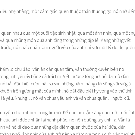
i đều nhẹ nhàng, một cảm giác quen thuộc thân thương gợi nó nhớ đế
ó quen nhau qua một buổi tiệc sinh nhật, qua một ánh nhìn, qua một n
 và qua những món quà anh tặng trong những dịp lễ. Mang những vết
trước, nó chấp nhận làm người yêu của anh chỉ với một lý do để quên
chăm lo chu đáo, vẫn ân cần quan tâm, vẫn thường xuyên bên nó
trọng tình yêu ấy bằng cả trái tim. Vết thương lòng nơi nó đã mờ dần
ó bắt đầu biết cười thật sự sau những năm tháng dài sống với sự giả
khuôn trên gương mặt của mình, nó bắt đầu biết hy vọng vào thứ tình
n là yêu. Nhưng… nó vẫn chưa yêu anh và vẫn chưa quên…người cũ.
tình yêu nhen nhóm trong tim nó. Để con tim sẵn sàng cho một mối tìn
h của anh được nhận lại hạnh phúc, nó nên buông tay anh ra. Vẫn là
anh và nó đi dạo qua những địa điểm quen thuộc của hai đứa, đến
thành phố, ánh nhìn của anh trở nên xa xăm nhưng nụ cười vẫn tươi nh