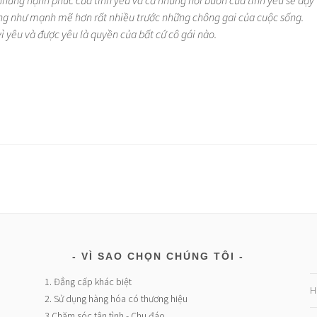
 những hạnh phúc của tình yêu và cả những nỗi buồn của tình yêu sẽ dạy
ng như mạnh mẽ hơn rất nhiều trước những chông gai của cuộc sống.
 vì yêu và được yêu là quyền của bất cứ cô gái nào.
VÌ SAO CHỌN CHÚNG TÔI
1. Đẳng cấp khác biệt
H
2. Sử dụng hàng hóa có thương hiệu
3.Chăm sóc tận tình - Chu đáo