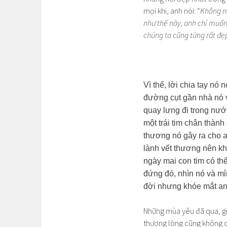
mọi khi, anh nói: “
Không nê
như thế này, anh chỉ muốn
chúng ta cũng từng rất đẹp
Vì thế, lời chia tay nó
đường cụt gần nhà nó v
quay lưng đi trong nước
một trái tim chân thàn
thương nó gây ra cho a
lành vết thương nên k
ngày mai con tim có th
đứng đó, nhìn nó và m
đời nhưng khóe mắt an
Những mùa yêu đã qua, giờ
thương lòng cũng không c