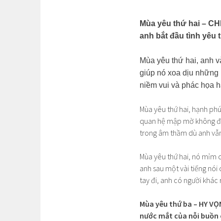
Mùa yêu thứ hai – CHI
anh bắt đầu tình yêu 
Mùa yêu thứ hai, anh v
giúp nó xoa dịu những
niềm vui và phác họa 
Mùa yêu thứ hai, hạnh ph
quan hệ mập mờ không đặt
trong âm thầm dù anh vẫn 
Mùa yêu thứ hai, nó mỉm c
anh sau một vài tiếng nói
tay đi, anh có người khác r
Mùa yêu thứ ba – HY VỌN
nước mắt của nỗi buồn 