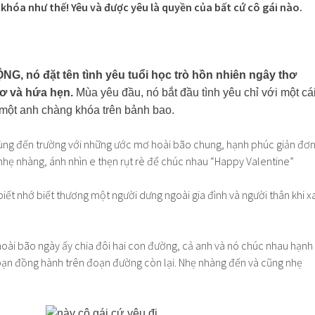
 khóa như thế! Yêu và được yêu là quyền của bất cứ cô gái nào.
G, nó đặt tên tình yêu tuổi học trò hồn nhiên ngây thơ
 và hứa hẹn.
Mùa yêu đầu, nó bắt đầu tình yêu chỉ với một cá
 một anh chàng khóa trên bảnh bao.
ùng đến trường với những ước mơ hoài bão chung, hạnh phúc giản đơ
nhẹ nhàng, ánh nhìn e thẹn rụt rè để chúc nhau “Happy Valentine”
iết nhớ biết thương một người dưng ngoài gia đình và người thân khi x
oài bão ngày ấy chia đôi hai con đường, cả anh và nó chúc nhau hạnh
ạn đồng hành trên đoạn đường còn lại. Nhẹ nhàng đến và cũng nhẹ