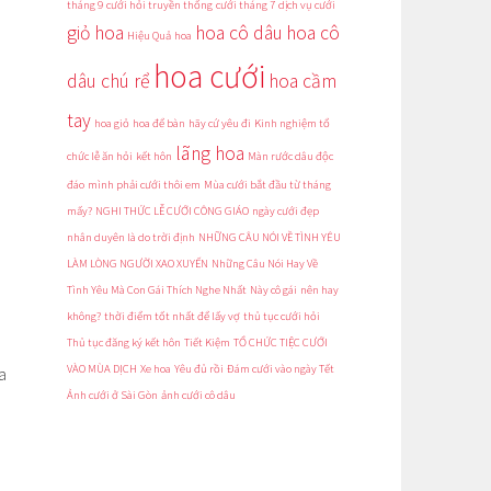
tháng 9
cưới hỏi truyền thống
cưới tháng 7
dịch vụ cưới
giỏ hoa
hoa cô dâu
hoa cô
Hiệu Quả
hoa
hoa cưới
dâu chú rể
hoa cầm
tay
hoa giỏ
hoa để bàn
hãy cứ yêu đi
Kinh nghiệm tổ
lãng hoa
chức lễ ăn hỏi
kết hôn
Màn rước dâu độc
đáo
mình phải cưới thôi em
Mùa cưới bắt đầu từ tháng
mấy?
NGHI THỨC LỄ CƯỚI CÔNG GIÁO
ngày cưới đẹp
nhân duyên là do trời định
NHỮNG CÂU NÓI VỀ TÌNH YÊU
LÀM LÒNG NGƯỜI XAO XUYẾN
Những Câu Nói Hay Về
Tình Yêu Mà Con Gái Thích Nghe Nhất
Này cô gái
nên hay
không?
thời điểm tốt nhất để lấy vợ
thủ tục cưới hỏi
Thủ tục đăng ký kết hôn
Tiết Kiệm
TỔ CHỨC TIỆC CƯỚI
VÀO MÙA DỊCH
Xe hoa
Yêu đủ rồi
Đám cưới vào ngày Tết
a
Ảnh cưới ở Sài Gòn
ảnh cưới cô dâu