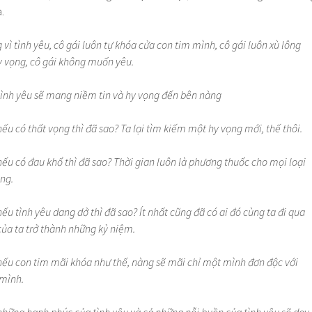
.
 vì tình yêu, cô gái luôn tự khóa cửa con tim mình, cô gái luôn xù lông
y vọng, cô gái không muốn yêu.
, tình yêu sẽ mang niềm tin và hy vọng đến bên nàng
 nếu có thất vọng thì đã sao? Ta lại tìm kiếm một hy vọng mới, thế thôi.
 nếu có đau khổ thì đã sao? Thời gian luôn là phương thuốc cho mọi loại
ng.
nếu tình yêu dang dở thì đã sao? Ít nhất cũng đã có ai đó cùng ta đi qua
ủa ta trở thành những kỷ niệm.
, nếu con tim mãi khóa như thế, nàng sẽ mãi chỉ một mình đơn độc với
 mình.