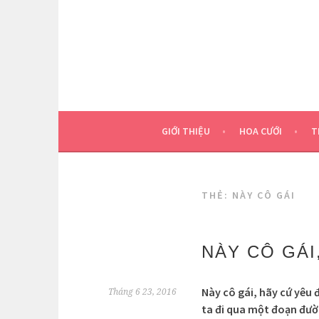
Skip
to
content
GIỚI THIỆU
HOA CƯỚI
T
THẺ:
NÀY CÔ GÁI
NÀY CÔ GÁI
Này cô gái, hãy cứ yêu đ
Tháng 6 23, 2016
ta đi qua một đoạn đườn