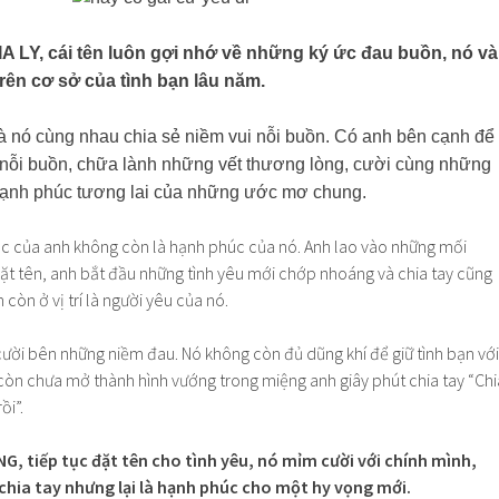
A LY, cái tên luôn gợi nhớ về những ký ức đau buồn, nó và
trên cơ sở của tình bạn lâu năm.
à nó cùng nhau chia sẻ niềm vui nỗi buồn. Có anh bên cạnh để
 nỗi buồn, chữa lành những vết thương lòng, cười cùng những
hạnh phúc tương lai của những ước mơ chung.
úc của anh không còn là hạnh phúc của nó. Anh lao vào những mối
 tên, anh bắt đầu những tình yêu mới chớp nhoáng và chia tay cũng
còn ở vị trí là người yêu của nó.
ười bên những niềm đau. Nó không còn đủ dũng khí để giữ tình bạn với
 còn chưa mở thành hình vướng trong miệng anh giây phút chia tay “Chi
ồi”.
G, tiếp tục đặt tên cho tình yêu, nó mỉm cười với chính mình,
chia tay nhưng lại là hạnh phúc cho một hy vọng mới.