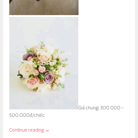
Giá chung
:
3OO.OOO –
5OO.OOOđ/chiếc
Continue reading
→