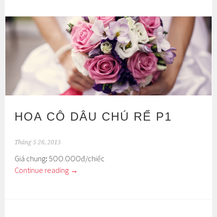
HOA CÔ DÂU CHÚ RỂ P1
Tháng 5 26, 2015
Giá chung
:
5OO.OOOđ/chiếc
Continue reading
→