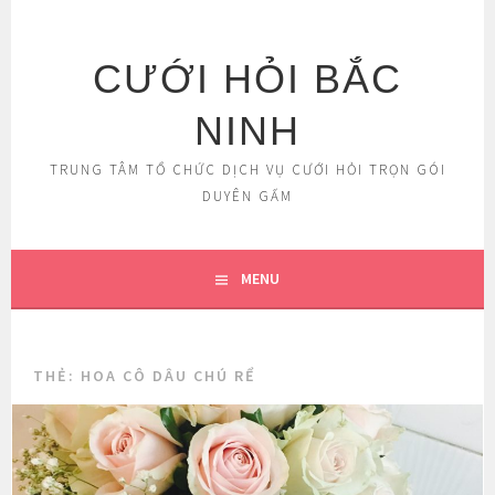
Skip
to
content
CƯỚI HỎI BẮC
NINH
TRUNG TÂM TỔ CHỨC DỊCH VỤ CƯỚI HỎI TRỌN GÓI
DUYÊN GẤM
MENU
THẺ:
HOA CÔ DÂU CHÚ RỂ