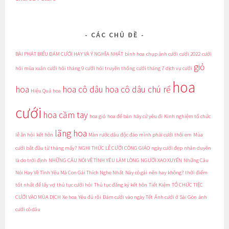
CÁC CHỦ ĐỀ
BÀI PHÁT BIỂU ĐÁM CƯỚI HAY VÀ Ý NGHĨA NHẤT
bình hoa
chụp ảnh cưới
cưới 2022
cưới
giỏ
hỏi mùa xuân
cưới hỏi tháng 9
cưới hỏi truyền thống
cưới tháng 7
dịch vụ cưới
hoa
hoa
hoa cô dâu
hoa cô dâu chú rể
Hiệu Quả
hoa
cưới
hoa cầm tay
hoa giỏ
hoa để bàn
hãy cứ yêu đi
Kinh nghiệm tổ chức
lãng hoa
lễ ăn hỏi
kết hôn
Màn rước dâu độc đáo
mình phải cưới thôi em
Mùa
cưới bắt đầu từ tháng mấy?
NGHI THỨC LỄ CƯỚI CÔNG GIÁO
ngày cưới đẹp
nhân duyên
là do trời định
NHỮNG CÂU NÓI VỀ TÌNH YÊU LÀM LÒNG NGƯỜI XAO XUYẾN
Những Câu
Nói Hay Về Tình Yêu Mà Con Gái Thích Nghe Nhất
Này cô gái
nên hay không?
thời điểm
tốt nhất để lấy vợ
thủ tục cưới hỏi
Thủ tục đăng ký kết hôn
Tiết Kiệm
TỔ CHỨC TIỆC
CƯỚI VÀO MÙA DỊCH
Xe hoa
Yêu đủ rồi
Đám cưới vào ngày Tết
Ảnh cưới ở Sài Gòn
ảnh
cưới cô dâu