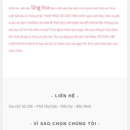
lãng hoa
lễ ăn hỏi
kết hôn
Màn rước dâu độc đáo
mình phải cưới thôi em
Mùa
cưới bắt đầu từ tháng mấy?
NGHI THỨC LỄ CƯỚI CÔNG GIÁO
ngày cưới đẹp
nhân duyên
là do trời định
NHỮNG CÂU NÓI VỀ TÌNH YÊU LÀM LÒNG NGƯỜI XAO XUYẾN
Những Câu
Nói Hay Về Tình Yêu Mà Con Gái Thích Nghe Nhất
Này cô gái
nên hay không?
thời điểm
tốt nhất để lấy vợ
thủ tục cưới hỏi
Thủ tục đăng ký kết hôn
Tiết Kiệm
TỔ CHỨC TIỆC
CƯỚI VÀO MÙA DỊCH
Xe hoa
Yêu đủ rồi
Đám cưới vào ngày Tết
Ảnh cưới ở Sài Gòn
ảnh
cưới cô dâu
LIÊN HỆ
Địa chỉ: Số 258 – Phố Chợ Sơn - Tiên Du – Bắc Ninh
VÌ SAO CHỌN CHÚNG TÔI