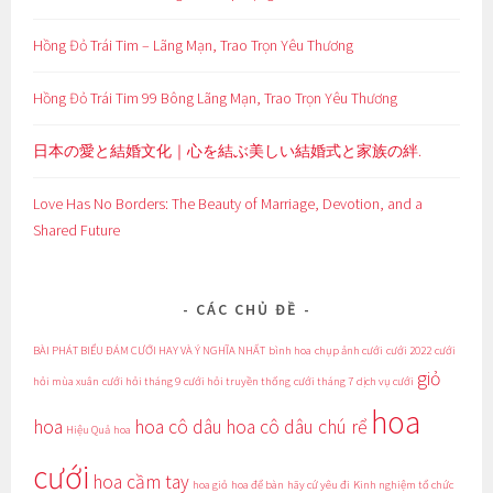
Hồng Đỏ Trái Tim – Lãng Mạn, Trao Trọn Yêu Thương
Hồng Đỏ Trái Tim 99 Bông Lãng Mạn, Trao Trọn Yêu Thương
日本の愛と結婚文化｜心を結ぶ美しい結婚式と家族の絆.
Love Has No Borders: The Beauty of Marriage, Devotion, and a
Shared Future
CÁC CHỦ ĐỀ
BÀI PHÁT BIỂU ĐÁM CƯỚI HAY VÀ Ý NGHĨA NHẤT
bình hoa
chụp ảnh cưới
cưới 2022
cưới
giỏ
hỏi mùa xuân
cưới hỏi tháng 9
cưới hỏi truyền thống
cưới tháng 7
dịch vụ cưới
hoa
hoa
hoa cô dâu
hoa cô dâu chú rể
Hiệu Quả
hoa
cưới
hoa cầm tay
hoa giỏ
hoa để bàn
hãy cứ yêu đi
Kinh nghiệm tổ chức