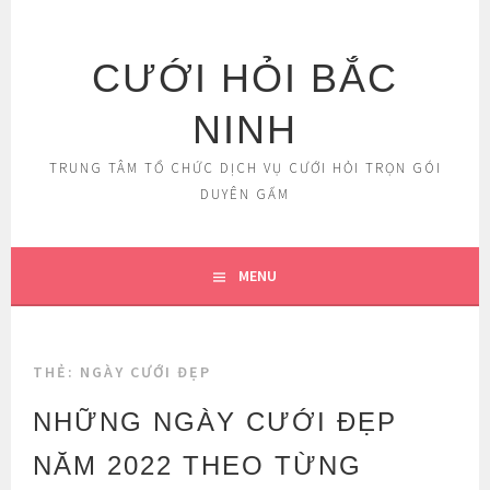
Skip
to
content
CƯỚI HỎI BẮC
NINH
TRUNG TÂM TỔ CHỨC DỊCH VỤ CƯỚI HỎI TRỌN GÓI
DUYÊN GẤM
MENU
THẺ:
NGÀY CƯỚI ĐẸP
NHỮNG NGÀY CƯỚI ĐẸP
NĂM 2022 THEO TỪNG