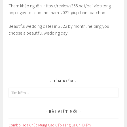
Tham khảo nguồn: https://reviews365.net/bai-viet/tong-
hop-ngay-tot-cuoi-hoi-nam-2022-giup-ban-lua-chon
Beautiful wedding dates in 2022 by month, helping you
choose a beautiful wedding day
TÌM KIẾM
Tìm
kiếm
cho:
BÀI VIẾT MỚI
Combo Hoa Chúc Mừng Cao Cấp Tặng Là Ghi Điểm