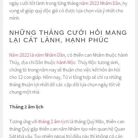
ngày cưới tốt lành trong từng tháng
năm 2022 Nhâm Dần
, hy
vọng sẽ giúp quý độc giả có được lựa chọn vừa ý nhất cho
mình.
NHỮNG THÁNG CƯỚI HỎI MANG
LẠI CÁT LÀNH, HẠNH PHÚC
Năm 2022 là năm Nhâm Dần
, có thiên can Nhâm thuộc hành
Thủy, địa chi Dần thuộc
hành Mộc
. Thủy Mộc tương sinh,
chứng tỏ trong năm nay sẽ thuận cho việc kết hôn ăn hỏi
cho 12 con giáp. Hôm nay, Tử vi tổng hợp sẽ chỉ ra những
tháng thuận lợi nhất để các cặp đôi lựa chọn ngày tốt về
chung một nhà.
Tháng 2 âm lịch
Tương ứng với
tháng 2 âm lịch
là tháng Quý Mão, thiên can
tháng Quý gặp thiên can năm Nhâm tạo nên quan hệ Quan
Sát khá xấu. Tuy nhiên ngoại trừ điều này thì không có cản