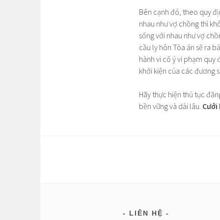
Bên cạnh đó, theo quy đị
nhau như vợ chồng thì kh
sống với nhau như vợ chồn
cầu ly hôn Tòa án sẽ ra b
hành vi cố ý vi phạm quy 
khởi kiện của các đương s
Hãy thực hiện thủ tục đă
bền vững và dài lâu.
Cưới 
LIÊN HỆ