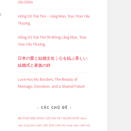
Ghi Điểm
h
Hồng Đỏ Trái Tim – Lãng Mạn, Trao Trọn Yêu
Thương
Hồng Đỏ Trái Tim 99 Bông Lãng Mạn, Trao
Trọn Yêu Thương
日本の愛と結婚文化｜心を結ぶ美しい
結婚式と家族の絆.
Love Has No Borders: The Beauty of
Marriage, Devotion, and a Shared Future
CÁC CHỦ ĐỀ
BÀI PHÁT BIỂU ĐÁM CƯỚI HAY VÀ Ý NGHĨA NHẤT
bình
hoa
chụp ảnh cưới
cưới 2022
cưới hỏi mùa xuân
cưới hỏi