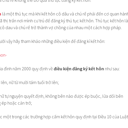
và chú rể không thể bỏ qua thủ tục đăng ký kết hôn.
n
là một thủ tục mà khi kết hôn cô dâu và chú rể phải đến cơ quan hàn
thị trấn nơi mình cư trú để đăng ký thủ tục kết hôn. Thủ tục kết hôn là
cô dau và chú rể trở thành vợ chồng của nhau một cách hợp pháp.
cưới vậy hãy tham khảo những điều kiện để đăng kí kết hôn:
gia đình năm 2000 quy định về
điều kiện đăng ký kết hôn
như sau:
 lên, nữ từ mười tám tuổi trở lên;
 nữ tự nguyện quyết định, không bên nào được ép buộc, lừa dối bên
 ép hoặc cản trở;
c một trong các trường hợp cấm kết hôn quy định tại Điều 10 của Luật