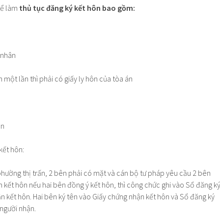
để làm
thủ tục đăng ký kết hôn bao gồm:
 nhân
 một lần thì phải có giấy ly hôn của tòa án
ân
 kết hôn:
phường thị trấn, 2 bên phải có mặt và cán bộ tư pháp yêu cầu 2 bên
 kết hôn nếu hai bên đồng ý kết hôn, thì công chức ghi vào Sổ đăng k
n kết hôn. Hai bên ký tên vào Giấy chứng nhận kết hôn và Sổ đăng ký
 người nhận.