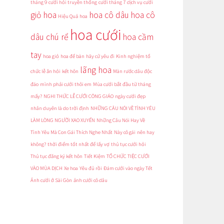
tháng 9
cưới hỏi truyền thống
cưới tháng 7
dịch vụ cưới
giỏ hoa
hoa cô dâu
hoa cô
Hiệu Quả
hoa
hoa cưới
dâu chú rể
hoa cầm
tay
hoa giỏ
hoa để bàn
hãy cứ yêu đi
Kinh nghiệm tổ
lãng hoa
chức lễ ăn hỏi
kết hôn
Màn rước dâu độc
đáo
mình phải cưới thôi em
Mùa cưới bắt đầu từ tháng
mấy?
NGHI THỨC LỄ CƯỚI CÔNG GIÁO
ngày cưới đẹp
nhân duyên là do trời định
NHỮNG CÂU NÓI VỀ TÌNH YÊU
LÀM LÒNG NGƯỜI XAO XUYẾN
Những Câu Nói Hay Về
Tình Yêu Mà Con Gái Thích Nghe Nhất
Này cô gái
nên hay
không?
thời điểm tốt nhất để lấy vợ
thủ tục cưới hỏi
Thủ tục đăng ký kết hôn
Tiết Kiệm
TỔ CHỨC TIỆC CƯỚI
VÀO MÙA DỊCH
Xe hoa
Yêu đủ rồi
Đám cưới vào ngày Tết
Ảnh cưới ở Sài Gòn
ảnh cưới cô dâu