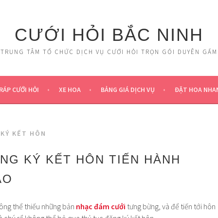
CƯỚI HỎI BẮC NINH
TRUNG TÂM TỔ CHỨC DỊCH VỤ CƯỚI HỎI TRỌN GÓI DUYÊN GẤM
RÁP CƯỚI HỎI
XE HOA
BẢNG GIÁ DỊCH VỤ
ĐẶT HOA NHA
 KÝ KẾT HÔN
NG KÝ KẾT HÔN TIẾN HÀNH
ÀO
ông thể thiếu những bản
nhạc đám cưới
tưng bừng, và để tiến tới hôn