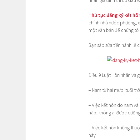
nhân gia đình thì cô dâu 
Thủ tục đăng ký kết hô
chính nhà nước phường, xã 
một văn bản để chứng tỏ 
Bạn sắp sửa tiến hành lễ 
Điều 9 Luật Hôn nhân và 
– Nam từ hai mươi tuổi trở
– Việc kết hôn do nam và
nào; không ai được cưỡng
– Việc kết hôn không thuộ
này.