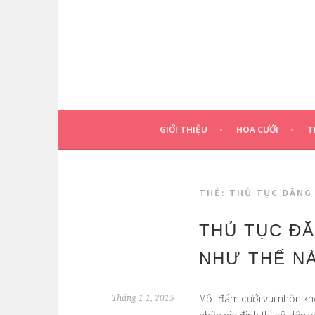
Skip
to
content
GIỚI THIỆU
HOA CƯỚI
T
THẺ:
THỦ TỤC ĐĂNG
THỦ TỤC ĐĂ
NHƯ THẾ N
Một đám cưới vui nhộn kh
Tháng 1 1, 2015