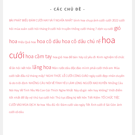
CÁC CHỦ ĐỀ
BÀI PHÁT BIỂU ĐÁM CƯỚI HAY VÀ Ý NGHĨA NHẤT
bình hoa
chụp ảnh cưới
cưới 2022
cưới
giỏ
hỏi mùa xuân
cưới hỏi tháng 9
cưới hỏi truyền thống
cưới tháng 7
dịch vụ cưới
hoa
hoa
hoa cô dâu
hoa cô dâu chú rể
Hiệu Quả
hoa
cưới
hoa cầm tay
hoa giỏ
hoa để bàn
hãy cứ yêu đi
Kinh nghiệm tổ chức
lãng hoa
lễ ăn hỏi
kết hôn
Màn rước dâu độc đáo
mình phải cưới thôi em
Mùa
cưới bắt đầu từ tháng mấy?
NGHI THỨC LỄ CƯỚI CÔNG GIÁO
ngày cưới đẹp
nhân duyên
là do trời định
NHỮNG CÂU NÓI VỀ TÌNH YÊU LÀM LÒNG NGƯỜI XAO XUYẾN
Những Câu
Nói Hay Về Tình Yêu Mà Con Gái Thích Nghe Nhất
Này cô gái
nên hay không?
thời điểm
tốt nhất để lấy vợ
thủ tục cưới hỏi
Thủ tục đăng ký kết hôn
Tiết Kiệm
TỔ CHỨC TIỆC
CƯỚI VÀO MÙA DỊCH
Xe hoa
Yêu đủ rồi
Đám cưới vào ngày Tết
Ảnh cưới ở Sài Gòn
ảnh
cưới cô dâu