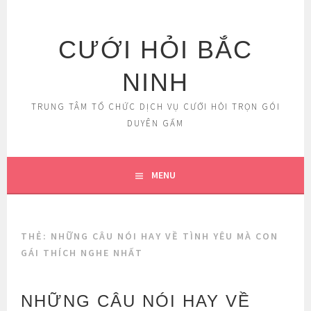
Skip
to
content
CƯỚI HỎI BẮC
NINH
TRUNG TÂM TỔ CHỨC DỊCH VỤ CƯỚI HỎI TRỌN GÓI
DUYÊN GẤM
MENU
THẺ:
NHỮNG CÂU NÓI HAY VỀ TÌNH YÊU MÀ CON
GÁI THÍCH NGHE NHẤT
NHỮNG CÂU NÓI HAY VỀ