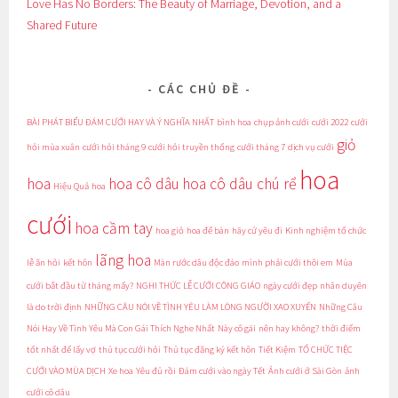
Love Has No Borders: The Beauty of Marriage, Devotion, and a
Shared Future
CÁC CHỦ ĐỀ
BÀI PHÁT BIỂU ĐÁM CƯỚI HAY VÀ Ý NGHĨA NHẤT
bình hoa
chụp ảnh cưới
cưới 2022
cưới
giỏ
hỏi mùa xuân
cưới hỏi tháng 9
cưới hỏi truyền thống
cưới tháng 7
dịch vụ cưới
hoa
hoa
hoa cô dâu
hoa cô dâu chú rể
Hiệu Quả
hoa
cưới
hoa cầm tay
hoa giỏ
hoa để bàn
hãy cứ yêu đi
Kinh nghiệm tổ chức
lãng hoa
lễ ăn hỏi
kết hôn
Màn rước dâu độc đáo
mình phải cưới thôi em
Mùa
cưới bắt đầu từ tháng mấy?
NGHI THỨC LỄ CƯỚI CÔNG GIÁO
ngày cưới đẹp
nhân duyên
là do trời định
NHỮNG CÂU NÓI VỀ TÌNH YÊU LÀM LÒNG NGƯỜI XAO XUYẾN
Những Câu
Nói Hay Về Tình Yêu Mà Con Gái Thích Nghe Nhất
Này cô gái
nên hay không?
thời điểm
tốt nhất để lấy vợ
thủ tục cưới hỏi
Thủ tục đăng ký kết hôn
Tiết Kiệm
TỔ CHỨC TIỆC
CƯỚI VÀO MÙA DỊCH
Xe hoa
Yêu đủ rồi
Đám cưới vào ngày Tết
Ảnh cưới ở Sài Gòn
ảnh
cưới cô dâu