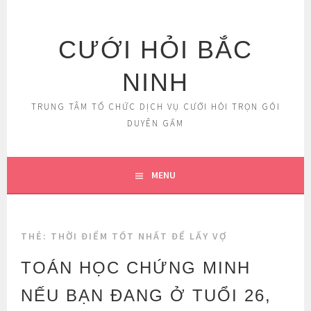
Skip
to
content
CƯỚI HỎI BẮC
NINH
TRUNG TÂM TỔ CHỨC DỊCH VỤ CƯỚI HỎI TRỌN GÓI
DUYÊN GẤM
MENU
THẺ:
THỜI ĐIỂM TỐT NHẤT ĐỂ LẤY VỢ
TOÁN HỌC CHỨNG MINH
NẾU BẠN ĐANG Ở TUỔI 26,