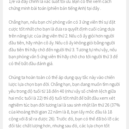
1/e và đây chính là xác suất tối ưu. Bạn có thể xem cách
chứng minh bài toán (phiên bản tiếng Anh) tại đây .
Chẳng hạn, nếu bạn chỉ phỏng vấn có 3 ứng viên thì sự đặt
cược tốt nhất cho bạn là đưa ra quyết định cuối cùng dựa
trên năng lực của ứng viên thứ 2. Nếu cô ấy giỏi hơn người
đầu tiên, hãy nhận cô ấy. Nếu cô ấy không giỏi bằng người
đầu tiên thì hãy chờ đến người thứ 3. Tương tự như vậy, nếu
bạn phỏng vấn 5 ứng viên thì hãy chờ cho tới người thứ 3 để
có thể bắt đầu đánh giá.
Chúng ta hoàn toàn có thể áp dụng quy tắc này vào chiến
lược lựa chọn bạn đời. Chẳng hạn, bạn đang muốn tìm người
yêu trong độ tuổi từ 18 đến 40 (như vậy số chênh lệch giữa
hai mốc tuổi là 22) thì độ tuổi tốt nhất để bắt đầu xem xét
nghiêm túc bạn đời tương lai là sau sinh nhật lần thứ 26 (37%
của khoảng thời gian 22 năm là 8, bạn lấy mốc đầu là 18
cộng với 8 sẽ ra được 26). Trước đó, bạn có thể đã bỏ lỡ các
đối tác chất lượng hơn, nhưng sau đó, các lựa chọn tốt