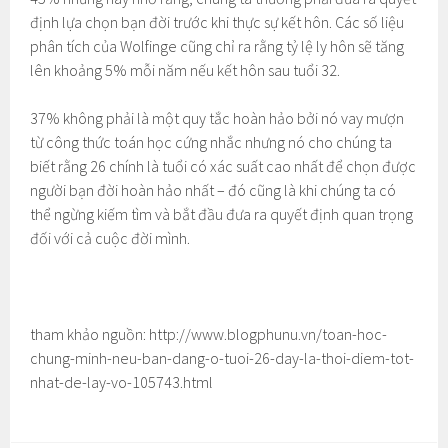
định lựa chọn bạn đời trước khi thực sự kết hôn. Các số liệu
phân tích của Wolfinge cũng chỉ ra rằng tỷ lệ ly hôn sẽ tăng
lên khoảng 5% mỗi năm nếu kết hôn sau tuổi 32.
37% không phải là một quy tắc hoàn hảo bởi nó vay mượn
từ công thức toán học cứng nhắc nhưng nó cho chúng ta
biết rằng 26 chính là tuổi có xác suất cao nhất để chọn được
người bạn đời hoàn hảo nhất – đó cũng là khi chúng ta có
thể ngừng kiếm tìm và bắt đầu đưa ra quyết định quan trọng
đối với cả cuộc đời mình.
tham khảo nguồn: http://www.blogphunu.vn/toan-hoc-
chung-minh-neu-ban-dang-o-tuoi-26-day-la-thoi-diem-tot-
nhat-de-lay-vo-105743.html