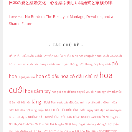
日本の愛と結婚文化｜心を結ぶ美しい結婚式と家族の絆.
Love Has No Borders: The Beauty of Marriage, Devotion, and a
Shared Future
CÁC CHỦ ĐỀ
BÀI PHÁT BIỂU ĐÁM CƯỚI HAY VÀ Ý NGHĨA NHẤT
bình hoa
chụp ảnh cưới
cưới 2022
cưới
giỏ
hỏi mùa xuân
cưới hỏi tháng 9
cưới hỏi truyền thống
cưới tháng 7
dịch vụ cưới
hoa
hoa
hoa cô dâu
hoa cô dâu chú rể
Hiệu Quả
hoa
cưới
hoa cầm tay
hoa giỏ
hoa để bàn
hãy cứ yêu đi
Kinh nghiệm tổ chức
lãng hoa
lễ ăn hỏi
kết hôn
Màn rước dâu độc đáo
mình phải cưới thôi em
Mùa
cưới bắt đầu từ tháng mấy?
NGHI THỨC LỄ CƯỚI CÔNG GIÁO
ngày cưới đẹp
nhân duyên
là do trời định
NHỮNG CÂU NÓI VỀ TÌNH YÊU LÀM LÒNG NGƯỜI XAO XUYẾN
Những Câu
Nói Hay Về Tình Yêu Mà Con Gái Thích Nghe Nhất
Này cô gái
nên hay không?
thời điểm
tốt nhất để lấy vợ
thủ tục cưới hỏi
Thủ tục đăng ký kết hôn
Tiết Kiệm
TỔ CHỨC TIỆC