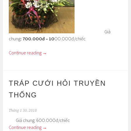
Giá
chung
: 7OO.OOOđ – 1O
OO.OOOđ/chiếc
Continue reading
→
TRÁP CƯỚI HỎI TRUYỀN
THỐNG
Tháng 1 30, 2018
Giá chung: 6OO.OOOđ/chiếc
Continue reading
→