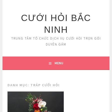
Skip
to
content
CƯỚI HỎI BẮC
NINH
TRUNG TÂM TỔ CHỨC DỊCH VỤ CƯỚI HỎI TRỌN GÓI
DUYÊN GẤM
MENU
DANH MỤC:
TRÁP CƯỚI HỎI