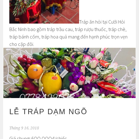
Tráp ăn hỏi tại Cưới Hỏi
Bắc Ninh bao gồm tráp trầu cau, tráp rượu thuốc, tráp chè,
tráp bánh cốm, tráp hoa quả mang đến hạnh phúc trọn vẹn
cho cặp đôi.
LỄ TRÁP DẠM NGÕ
Tháng 9 16, 2018
Giá chung
:
6OO.OOOđ/chiếc