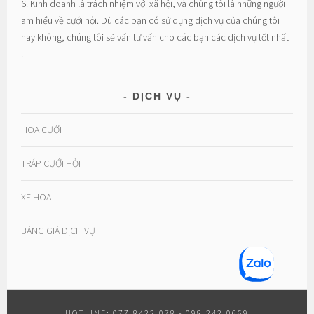
6. Kinh doanh là trách nhiệm với xã hội, và chúng tôi là những người
am hiểu về cưới hỏi. Dù các bạn có sử dụng dịch vụ của chúng tôi
hay không, chúng tôi sẽ vấn tư vấn cho các bạn các dịch vụ tốt nhất
!
DỊCH VỤ
HOA CƯỚI
TRÁP CƯỚI HỎI
XE HOA
BẢNG GIÁ DỊCH VỤ
HOTLINE: 077.8422.078 - 098.242.0669